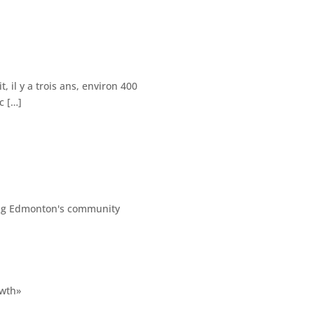
l y a trois ans, environ 400
c […]
owth»