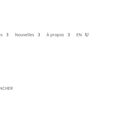
es
Nouvelles
À propos
EN
Mon Centre
LANCHER