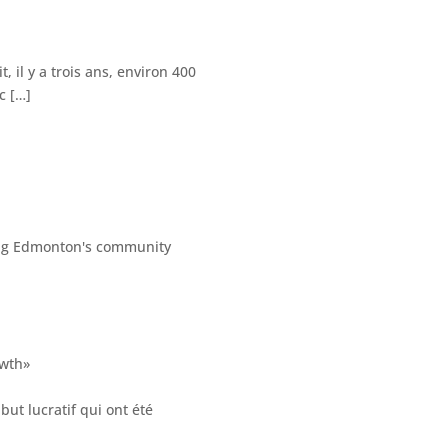
l y a trois ans, environ 400
c […]
owth»
ut lucratif qui ont été