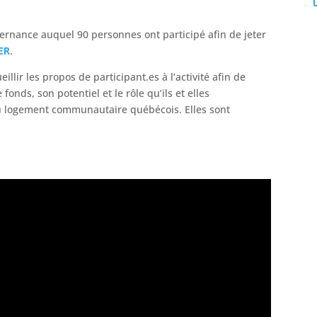
vernance auquel 90 personnes ont participé afin de jeter
ER
.
llir les propos de participant.es à l’activité afin de
fonds, son potentiel et le rôle qu’ils et elles
du logement communautaire québécois. Elles sont