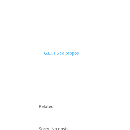
←
G.L.I.T.S : à propos
Related
Sorry, No posts.