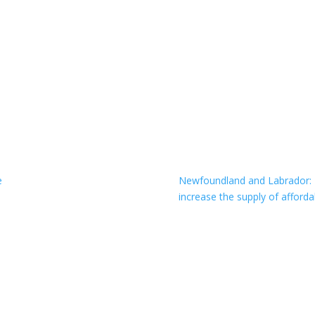
e
Newfoundland and Labrador: Th
increase the supply of afford