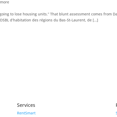
d more
e going to lose housing units.” That blunt assessment comes from D
 OSBL d’habitation des régions du Bas-St-Laurent, de […]
Services
RentSmart