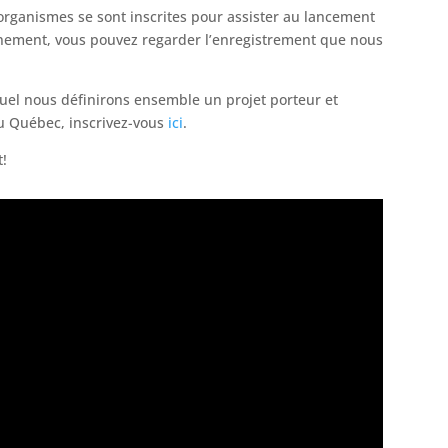
rganismes se sont inscrites pour assister au lancement
énement, vous pouvez regarder l’enregistrement que nous
quel nous définirons ensemble un projet porteur et
u Québec, inscrivez-vous
ici
.
t!