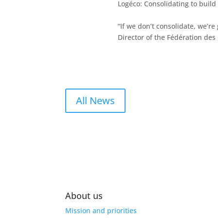
Logéco: Consolidating to buil
“If we don’t consolidate, we’r
Director of the Fédération des
All News
About us
Mission and priorities